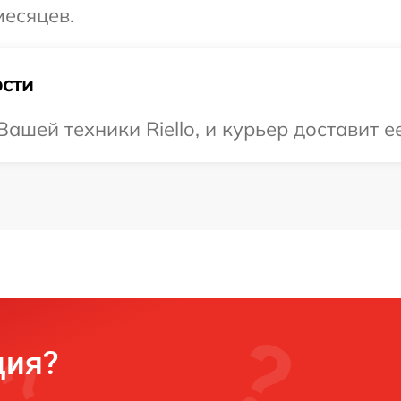
месяцев.
сти
шей техники Riello, и курьер доставит ее
ция?