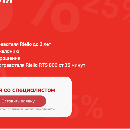
вателя Riello до 3 лет
 желанию
бращения
агревателя
Riello RTS 800 от 35 минут
я со специалистом
Оставить заявку
есь c
политикой конфиденциальности