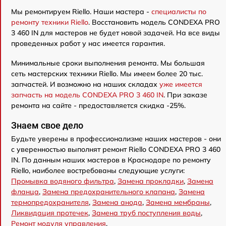
Мы ремонтируем Riello. Наши мастера -
специалисты по
ремонту техники Riello
. Восстановить модель CONDEXA PRO
3 460 IN для мастеров не будет новой задачей. На все виды
проведенных работ у нас имеется гарантия.
Минимальные сроки выполнения ремонта. Мы большая
сеть мастерских техники Riello. Мы имеем более 20 тыс.
запчастей. И возможно на наших складах
уже имеется
запчасть на модель CONDEXA PRO 3 460 IN
. При заказе
ремонта на сайте - предоставляется скидка -25%.
Знаем свое дело
Будьте уверены в профессионализме наших мастеров - они
с уверенностью выполнят ремонт Riello CONDEXA PRO 3 460
IN. По данным наших мастеров в Краснодаре по ремонту
Riello, наиболее востребованы следующие услуги:
Промывка водяного фильтра
,
Замена прокладки
,
Замена
фланца
,
Замена предохранительного клапана
,
Замена
термопредохранителя
,
Замена анода
,
Замена мембраны
,
Ликвидация протечек
,
Замена труб поступления воды
,
Ремонт модуля управления
.