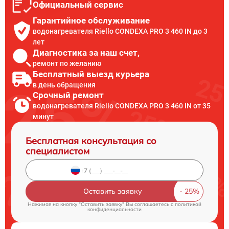
Официальный сервис
Гарантийное обслуживание
водонагревателя Riello CONDEXA PRO 3 460 IN до 3
лет
Диагностика за наш счет,
ремонт по желанию
Бесплатный выезд курьера
в день обращения
Срочный ремонт
водонагревателя Riello CONDEXA PRO 3 460 IN от 35
минут
Бесплатная консультация со
специалистом
Оставить заявку
Нажимая на кнопку "Оставить заявку" Вы соглашаетесь c
политикой
конфиденциальности