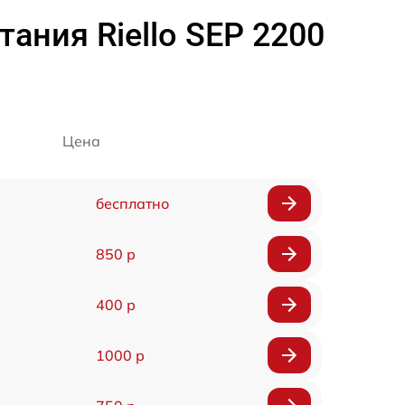
ания Riello SEP 2200
Цена
бесплатно
850 р
400 р
1000 р