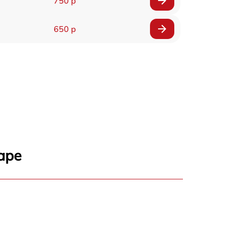
750 р
650 р
аре