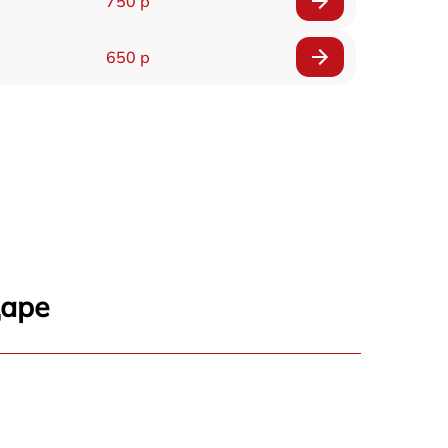
750 р
650 р
даре