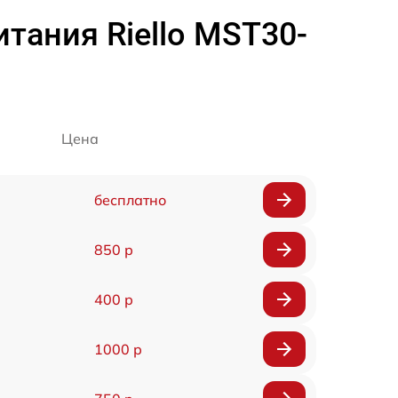
тания Riello MST30-
Цена
бесплатно
850 р
400 р
1000 р