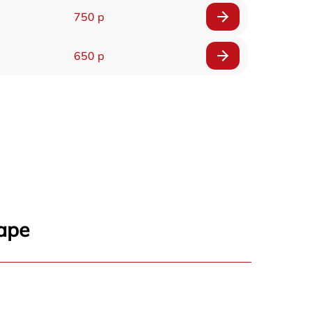
750 р
650 р
аре