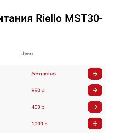
тания Riello MST30-
Цена
бесплатно
850 р
400 р
1000 р